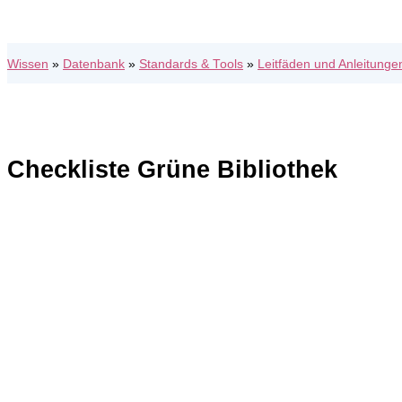
Wissen
»
Datenbank
»
Standards & Tools
»
Leitfäden und Anleitunge
Checkliste Grüne Bibliothek