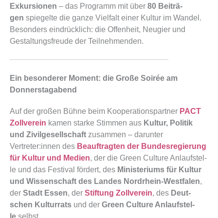
Exkur­sio­nen
– das Pro­gramm mit über
80 Bei­trä­
gen
spie­gel­te die gan­ze Viel­falt einer Kul­tur im Wan­del.
Beson­ders ein­drück­lich: die Offen­heit, Neu­gier und
Gestal­tungs­freu­de der Teil­neh­men­den.
Ein besonderer Moment: die Große Soirée am
Donnerstagabend
Auf der gro­ßen Büh­ne beim Koope­ra­ti­ons­part­ner
PACT
Zoll­ver­ein
kamen star­ke Stim­men aus
Kul­tur, Poli­tik
und Zivil­ge­sell­schaft
zusam­men – dar­un­ter
Vertreter:innen des
Beauf­trag­ten der Bun­des­re­gie­rung
für Kul­tur und Medi­en
, der die Green Cul­tu­re Anlauf­stel­
le und das Fes­ti­val för­dert, des
Minis­te­ri­ums für Kul­tur
und Wis­sen­schaft des Lan­des Nord­rhein-West­fa­len
,
der
Stadt Essen
, der
Stif­tung Zoll­ver­ein
, des
Deut­
schen Kul­tur­rats
und der
Green Cul­tu­re Anlauf­stel­
le
selbst.