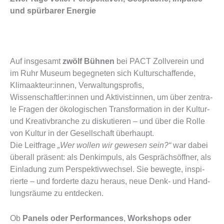
und spürbarer Energie
Auf ins­ge­samt
zwölf Büh­nen
bei PACT Zoll­ver­ein und
im Ruhr Muse­um begeg­ne­ten sich Kul­tur­schaf­fen­de,
Klimaakteur:innen, Ver­wal­tungs­pro­fis,
Wissenschaftler:innen und Aktivist:innen, um über zen­tra­
le Fra­gen der öko­lo­gi­schen Trans­for­ma­ti­on in der Kul­tur-
und Krea­tiv­bran­che zu dis­ku­tie­ren – und über die Rol­le
von Kul­tur in der Gesell­schaft über­haupt.
Die Leit­fra­ge
„Wer wol­len wir gewe­sen sein?“
war dabei
über­all prä­sent: als Denk­im­puls, als Gesprächs­öff­ner, als
Ein­la­dung zum Per­spek­tiv­wech­sel. Sie beweg­te, inspi­
rier­te – und for­der­te dazu her­aus, neue Denk- und Hand­
lungs­räu­me zu ent­de­cken.
Ob
Panels oder Per­for­man­ces
,
Work­shops oder