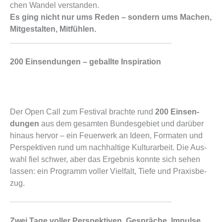
chen Wan­del ver­stan­den.
Es ging nicht nur ums Reden – son­dern ums Machen,
Mit­ge­stal­ten, Mit­füh­len.
200 Einsendungen – geballte Inspiration
Der Open Call zum Fes­ti­val brach­te rund
200 Ein­sen­
dun­gen
aus dem gesam­ten Bun­des­ge­biet und dar­über
hin­aus her­vor – ein Feu­er­werk an Ideen, For­ma­ten und
Per­spek­ti­ven rund um nach­hal­ti­ge Kul­tur­ar­beit. Die Aus­
wahl fiel schwer, aber das Ergeb­nis konn­te sich sehen
las­sen: ein Pro­gramm vol­ler Viel­falt, Tie­fe und Pra­xis­be­
zug.
Zwei Tage voller Perspektiven, Gespräche, Impulse