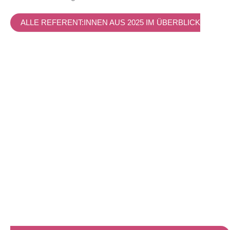
ALLE REFERENT:INNEN AUS 2025 IM ÜBER­BLICK