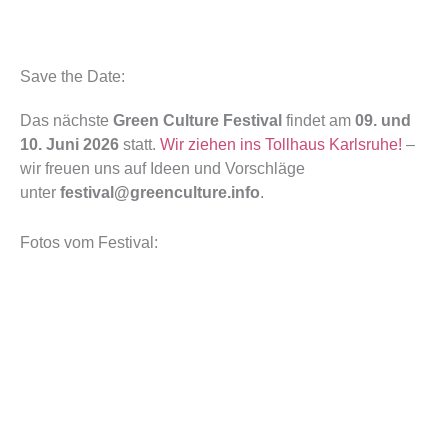
Save the Date:
Das nächs­te
Green Cul­tu­re Fes­ti­val
fin­det am
09. und
10. Juni 2026
statt.
Wir zie­hen ins Toll­haus Karls­ru­he!
–
wir freu­en uns auf Ideen und Vor­schlä­ge
unter
festival@greenculture.info
.
Fotos vom Festival: