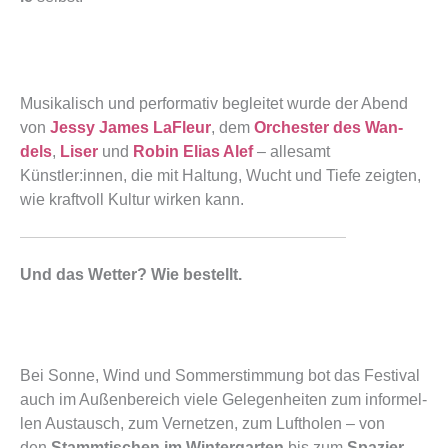
Musi­ka­lisch und per­for­ma­tiv beglei­tet wur­de der Abend
von
Jes­sy James LaF­leur
, dem
Orches­ter des Wan­
dels
,
Liser
und
Robin Eli­as Alef
– alle­samt
Künstler:innen, die mit Hal­tung, Wucht und Tie­fe zeig­ten,
wie kraft­voll Kul­tur wir­ken kann.
Und das Wetter? Wie bestellt.
Bei Son­ne, Wind und Som­mer­stim­mung bot das Fes­ti­val
auch im Außen­be­reich vie­le Gele­gen­hei­ten zum infor­mel­
len Aus­tausch, zum Ver­net­zen, zum Luft­ho­len – von
den
Stamm­ti­schen im Win­ter­gar­ten
bis zum
Spa­zier­