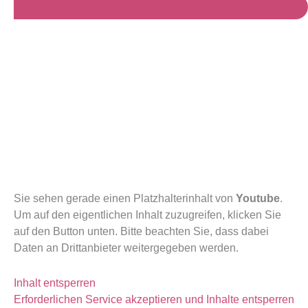
Sie sehen gera­de einen Platz­hal­ter­in­halt von
You­tube
.
Um auf den eigent­li­chen Inhalt zuzu­grei­fen, kli­cken Sie
auf den But­ton unten. Bit­te beach­ten Sie, dass dabei
Daten an Dritt­an­bie­ter wei­ter­ge­ge­ben wer­den.
Inhalt ent­sper­ren
Erfor­der­li­chen Ser­vice akzep­tie­ren und Inhal­te ent­sper­ren