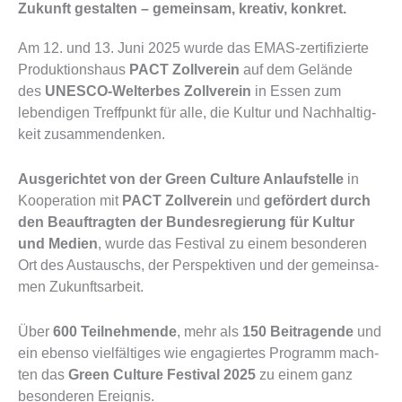
Zukunft gestalten – gemeinsam, kreativ, konkret.
Am 12. und 13. Juni 2025 wur­de das EMAS-zer­ti­fi­zier­te
Pro­duk­ti­ons­haus
PACT Zoll­ver­ein
auf dem Gelän­de
des
UNESCO-Welt­erbes Zoll­ver­ein
in Essen zum
leben­di­gen Treff­punkt für alle, die Kul­tur und Nach­hal­tig­
keit zusam­men­den­ken.
Aus­ge­rich­tet von der Green Cul­tu­re Anlauf­stel­le
in
Koope­ra­ti­on mit
PACT Zoll­ver­ein
und
geför­dert durch
den Beauf­trag­ten der Bun­des­re­gie­rung für Kul­tur
und Medi­en
, wur­de das Fes­ti­val zu einem beson­de­ren
Ort des Aus­tauschs, der Per­spek­ti­ven und der gemein­sa­
men Zukunfts­ar­beit.
Über
600 Teil­neh­men­de
, mehr als
150 Bei­tra­gen­de
und
ein eben­so viel­fäl­ti­ges wie enga­gier­tes Pro­gramm mach­
ten das
Green Cul­tu­re Fes­ti­val 2025
zu einem ganz
beson­de­ren Ereig­nis.