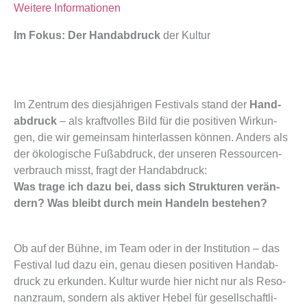
Wei­te­re Infor­ma­tio­nen
Im Fokus: Der Handabdruck
der Kultur
Im Zen­trum des dies­jäh­ri­gen Fes­ti­vals stand der
Hand­
ab­druck
– als kraft­vol­les Bild für die posi­ti­ven Wir­kun­
gen, die wir gemein­sam hin­ter­las­sen kön­nen. Anders als
der öko­lo­gi­sche Fuß­ab­druck, der unse­ren Res­sour­cen­
ver­brauch misst, fragt der Hand­ab­druck:
Was tra­ge ich dazu bei, dass sich Struk­tu­ren ver­än­
dern? Was bleibt durch mein Han­deln bestehen?
Ob auf der Büh­ne, im Team oder in der Insti­tu­ti­on – das
Fes­ti­val lud dazu ein, genau die­sen posi­ti­ven Hand­ab­
druck zu erkun­den. Kul­tur wur­de hier nicht nur als Reso­
nanz­raum, son­dern als akti­ver Hebel für gesell­schaft­li­