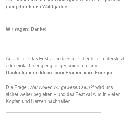
gang durch den Wald­gar­ten
.
Wir sagen: Danke!
An alle, die das Fes­ti­val mit­ge­stal­tet, beglei­tet, unter­stützt
oder ein­fach neu­gie­rig teil­ge­nom­men haben:
Dan­ke für eure Ideen, eure Fra­gen, eure Ener­gie.
Die Fra­ge
„Wer wol­len wir gewe­sen sein?“
wird uns
sicher wei­ter beglei­ten – und das Fes­ti­val wird in vie­len
Köp­fen und Her­zen nach­hal­len.