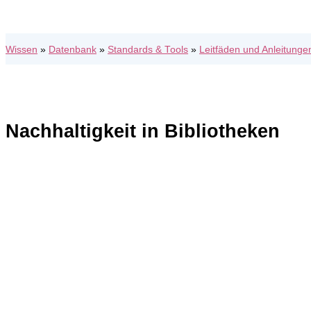
Wissen
»
Datenbank
»
Standards & Tools
»
Leitfäden und Anleitunge
Nachhaltigkeit in Bibliotheken