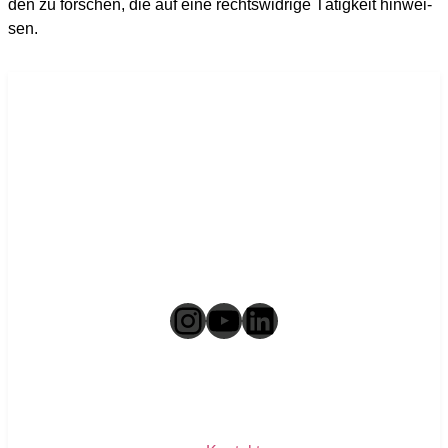
den zu for­schen, die auf eine rechts­wid­ri­ge Tätig­keit hin­wei­
sen.
Instagram
YouTube
LinkedIn