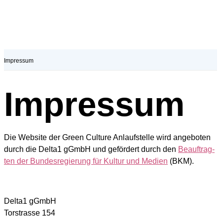
Impressum
Impressum
Die Web­site der Green Cul­tu­re Anlauf­stel­le wird ange­bo­ten
durch die Delta1 gGmbH und geför­dert durch den
Beauf­trag­
ten der Bun­des­re­gie­rung für Kul­tur und Medi­en
(BKM).
Delta1 gGmbH
Tor­stras­se 154