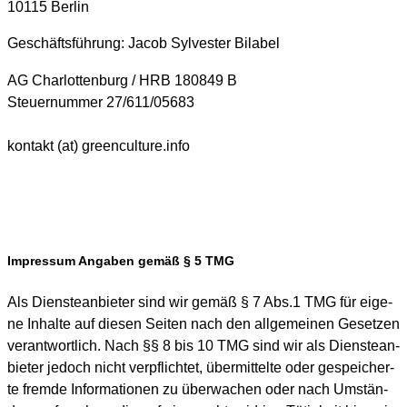
10115 Ber­lin
Geschäfts­füh­rung: Jacob Syl­ves­ter Bila­bel
AG Char­lot­ten­burg / HRB 180849 B
Steu­er­num­mer 27/611/05683
kon­takt (at) greenculture.info
Impressum Angaben gemäß § 5 TMG
Als Diens­te­an­bie­ter sind wir gemäß § 7 Abs.1 TMG für eige­
ne Inhal­te auf die­sen Sei­ten nach den all­ge­mei­nen Geset­zen
ver­ant­wort­lich. Nach §§ 8 bis 10 TMG sind wir als Diens­te­an­
bie­ter jedoch nicht ver­pflich­tet, über­mit­tel­te oder gespei­cher­
te frem­de Infor­ma­tio­nen zu über­wa­chen oder nach Umstän­