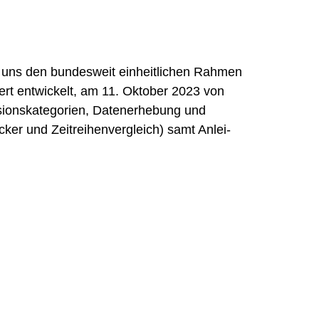
uns den bun­des­weit ein­heit­li­chen Rah­men
iert ent­wi­ckelt, am 11. Okto­ber 2023 von
ons­ka­te­go­rien, Daten­er­he­bung und
­cker und Zeit­rei­hen­ver­gleich) samt Anlei­