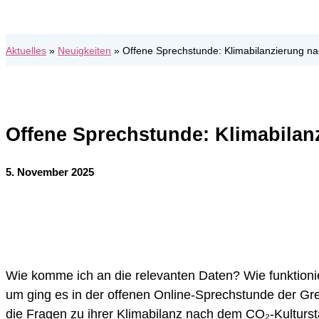
Aktuelles
»
Neuigkeiten
»
Offene Sprechstunde: Klimabilanzierung n
Offene Sprechstunde: Klimabilan
5. November 2025
Wie kom­me ich an die rele­van­ten Daten? Wie funk­tio­ni
um ging es in der offe­nen Online-Sprech­stun­de der Green Cul
die Fra­gen zu ihrer Kli­ma­bi­lanz nach dem CO₂-Kul­tur­