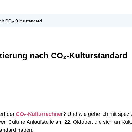
ach CO₂-Kulturstandard
zierung nach CO₂-Kulturstandard
ert der
CO₂-Kul­tur­rech­ne
r
? Und wie gehe ich mit spe­zi­e
­tu­re Anlauf­stel­le am 22. Okto­ber, die sich an Kul­tur­scha
stan­dard haben.