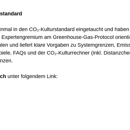
rstandard
n­mal in den CO₂-Kul­tur­stan­dard ein­ge­taucht und haben 
m Exper­ten­gre­mi­um am Green­house-Gas-Pro­to­col ori­en­t
nd lie­fert kla­re Vor­ga­ben zu Sys­tem­gren­zen, Emis­si­
­spie­le, FAQs und der CO₂-Kul­tur­rech­ner (inkl. Distanz­che
an­zen.
uch
unter fol­gen­dem Link: