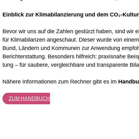
Einblick zur Klimabilanzierung und dem CO₂-Kultu
Bevor wir uns auf die Zah­len gestürzt haben, sind wir ei
für Kli­ma­bi­lan­zen ange­schaut. Die­ser wur­de von eine
Bund, Län­dern und Kom­mu­nen zur Anwen­dung emp­foh­len u
Bericht­erstat­tung. Beson­ders hilf­reich: pra­xis­na­he Bei
tung – für sau­be­re, ver­gleich­ba­re und trans­pa­ren­te Bil
Nähe­re Infor­ma­tio­nen zum Rech­ner gibt es im
Hand­b
ZUM HAND­BUCH