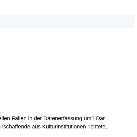
l­len Fäl­len in der Daten­er­fas­sung um? Dar­
f­fen­de aus Kul­tur­in­sti­tu­tio­nen rich­te­te,