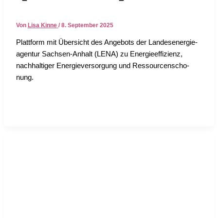
Von
Lisa Kinne
/
8. September 2025
Platt­form mit Über­sicht des Ange­bots der Lan­des­en­er­gie­
agen­tur Sach­sen-Anhalt (LENA) zu Ener­gie­ef­fi­zi­enz,
nach­hal­ti­ger Ener­gie­ver­sor­gung und Res­sour­cen­scho­
nung.