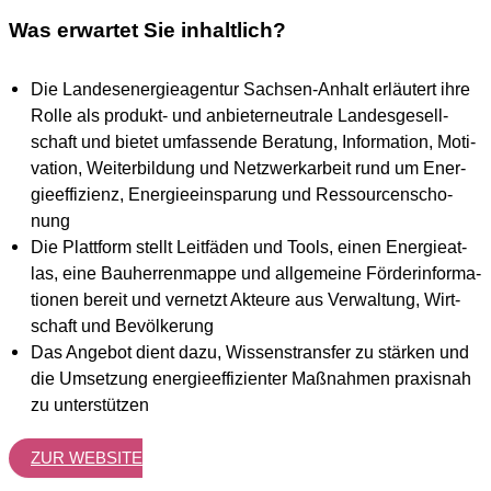
Was erwartet Sie inhaltlich?
Die Lan­des­en­er­gie­agen­tur Sach­sen-Anhalt erläu­tert ihre
Rol­le als pro­dukt- und anbie­ter­neu­tra­le Lan­des­ge­sell­
schaft und bie­tet umfas­sen­de Bera­tung, Infor­ma­ti­on, Moti­
va­ti­on, Wei­ter­bil­dung und Netz­werk­ar­beit rund um Ener­
gie­ef­fi­zi­enz, Ener­gie­ein­spa­rung und Res­sour­cen­scho­
nung
Die Platt­form stellt Leit­fä­den und Tools, einen Ener­gie­at­
las, eine Bau­her­ren­map­pe und all­ge­mei­ne För­der­in­for­ma­
tio­nen bereit und ver­netzt Akteu­re aus Ver­wal­tung, Wirt­
schaft und Bevöl­ke­rung
Das Ange­bot dient dazu, Wis­sens­trans­fer zu stär­ken und
die Umset­zung ener­gie­ef­fi­zi­en­ter Maß­nah­men pra­xis­nah
zu unter­stüt­zen
ZUR WEB­SITE