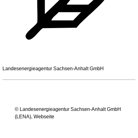
Landesenergieagentur Sachsen-Anhalt GmbH
© Lan­des­en­er­gie­agen­tur Sach­sen-Anhalt GmbH
(LENA), Web­sei­te