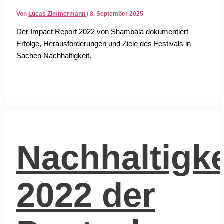
Von
Lucas Zimmermann
/
8. September 2025
Der Impact Report 2022 von Sham­ba­la doku­men­tiert
Erfol­ge, Her­aus­for­de­run­gen und Zie­le des Fes­ti­vals in
Sachen Nach­hal­tig­keit.
Nachhaltigke
2022 der