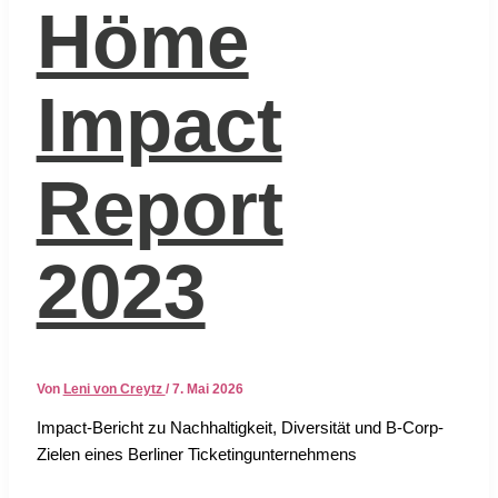
Höme
Impact
Report
2023
Von
Leni von Creytz
/
7. Mai 2026
Impact-Bericht zu Nach­hal­tig­keit, Diver­si­tät und B‑Corp-
Zie­len eines Ber­li­ner Ticke­ting­un­ter­neh­mens