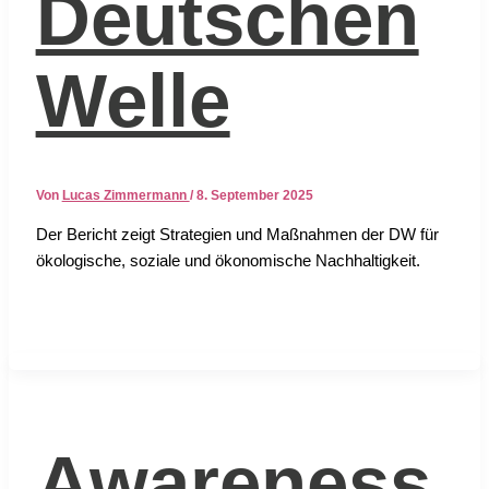
Deutschen
Welle
Von
Lucas Zimmermann
/
8. September 2025
Der Bericht zeigt Stra­te­gien und Maß­nah­men der DW für
öko­lo­gi­sche, sozia­le und öko­no­mi­sche Nach­hal­tig­keit.
Awareness