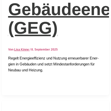
Gebäudeener
(GEG)
Von
Lisa Kinne
/
8. September 2025
Regelt Ener­gie­ef­fi­zi­enz und Nut­zung erneu­er­ba­rer Ener­
gien in Gebäu­den und setzt Min­dest­an­for­de­run­gen für
Neu­bau und Hei­zung.