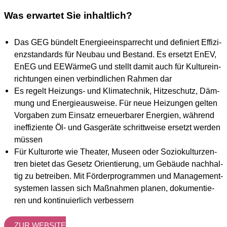
Was erwartet Sie inhaltlich?
Das GEG bün­delt Ener­gie­ein­spar­recht und defi­niert Effi­zi­
enz­stan­dards für Neu­bau und Bestand. Es ersetzt EnEV,
EnEG und EEWär­meG und stellt damit auch für Kul­tur­ein­
rich­tun­gen einen ver­bind­li­chen Rah­men dar
Es regelt Hei­zungs- und Kli­ma­tech­nik, Hit­ze­schutz, Däm­
mung und Ener­gie­aus­wei­se. Für neue Hei­zun­gen gel­ten
Vor­ga­ben zum Ein­satz erneu­er­ba­rer Ener­gien, wäh­rend
inef­fi­zi­en­te Öl- und Gas­ge­rä­te schritt­wei­se ersetzt wer­den
müs­sen
Für Kul­tur­or­te wie Thea­ter, Muse­en oder Sozio­kul­tur­zen­
tren bie­tet das Gesetz Ori­en­tie­rung, um Gebäu­de nach­hal­
tig zu betrei­ben. Mit För­der­pro­gram­men und Manage­ment­
sys­te­men las­sen sich Maß­nah­men pla­nen, doku­men­tie­
ren und kon­ti­nu­ier­lich ver­bes­sern
ZUR WEB­SITE