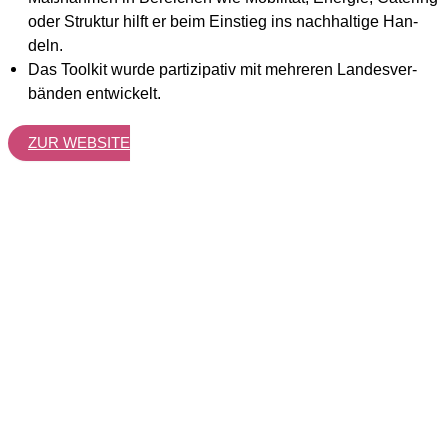
oder Struk­tur hilft er beim Ein­stieg ins nach­hal­ti­ge Han­
deln.
Das Tool­kit wur­de par­ti­zi­pa­tiv mit meh­re­ren Lan­des­ver­
bän­den ent­wi­ckelt.
ZUR WEB­SITE