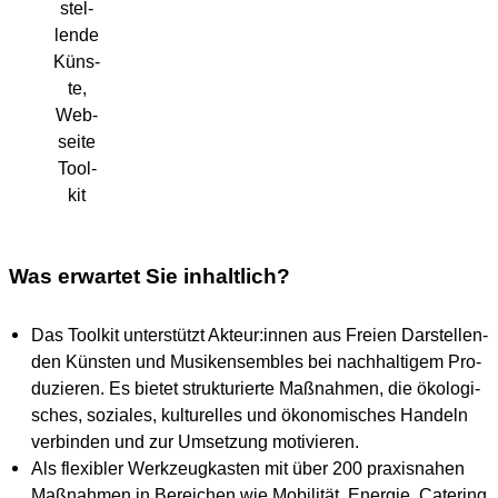
stel­
len­de
Küns­
te,
Web­
sei­te
Tool­
kit
Was erwartet Sie inhaltlich?
Das Tool­kit unter­stützt Akteur:innen aus Frei­en Dar­stel­len­
den Küns­ten und Musik­ensem­bles bei nach­hal­ti­gem Pro­
du­zie­ren. Es bie­tet struk­tu­rier­te Maß­nah­men, die öko­lo­gi­
sches, sozia­les, kul­tu­rel­les und öko­no­mi­sches Han­deln
ver­bin­den und zur Umset­zung moti­vie­ren.
Als fle­xi­bler Werk­zeug­kas­ten mit über 200 pra­xis­na­hen
Maß­nah­men in Berei­chen wie Mobi­li­tät, Ener­gie, Cate­ring