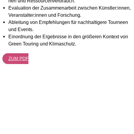
nen und Res­sour­cen­ver­brauch.
Eva­lua­ti­on der Zusam­men­ar­beit zwi­schen Künstler:innen,
Veranstalter:innen und For­schung.
Ablei­tung von Emp­feh­lun­gen für nach­hal­ti­ge­re Tour­neen
und Events.
Ein­ord­nung der Ergeb­nis­se in den grö­ße­ren Kon­text von
Green Tou­ring und Kli­ma­schutz.
ZUM PDF