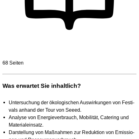
68 Seiten
Was erwartet Sie inhaltlich?
Unter­su­chung der öko­lo­gi­schen Aus­wir­kun­gen von Fes­ti­
vals anhand der Tour von See­ed.
Ana­ly­se von Ener­gie­ver­brauch, Mobi­li­tät, Cate­ring und
Mate­ri­al­ein­satz.
Dar­stel­lung von Maß­nah­men zur Reduk­ti­on von Emis­sio­