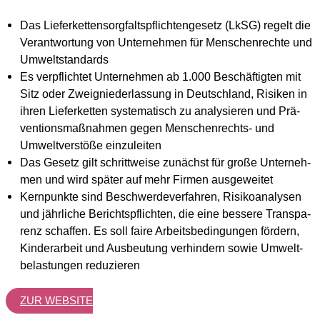
Das Lie­fer­ket­ten­sorg­falts­pflich­ten­ge­setz (LkSG) regelt die
Ver­ant­wor­tung von Unter­neh­men für Men­schen­rech­te und
Umwelt­stan­dards
Es ver­pflich­tet Unter­neh­men ab 1.000 Beschäf­tig­ten mit
Sitz oder Zweig­nie­der­las­sung in Deutsch­land, Risi­ken in
ihren Lie­fer­ket­ten sys­te­ma­tisch zu ana­ly­sie­ren und Prä­
ven­ti­ons­maß­nah­men gegen Menschenrechts‑ und
Umwelt­ver­stö­ße ein­zu­lei­ten
Das Gesetz gilt schritt­wei­se zunächst für gro­ße Unter­neh­
men und wird spä­ter auf mehr Fir­men aus­ge­wei­tet
Kern­punk­te sind Beschwer­de­ver­fah­ren, Risi­ko­ana­ly­sen
und jähr­li­che Berichts­pflich­ten, die eine bes­se­re Trans­pa­
renz schaf­fen. Es soll fai­re Arbeits­be­din­gun­gen för­dern,
Kin­der­ar­beit und Aus­beu­tung ver­hin­dern sowie Umwelt­
be­las­tun­gen redu­zie­ren
ZUR WEB­SITE