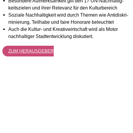
Beson­de­re Auf­merk­sam­keit gilt den 17 UN-Nach­hal­tig­
keits­zie­len und ihrer Rele­vanz für den Kul­tur­be­reich
Sozia­le Nach­hal­tig­keit wird durch The­men wie Anti­dis­kri­
mi­nie­rung, Teil­ha­be und fai­re Hono­ra­re beleuch­tet
Auch die Kul­tur- und Krea­tiv­wirt­schaft wird als Motor
nach­hal­ti­ger Stadt­ent­wick­lung dis­ku­tiert.
ZUM HER­AUS­GE­BER