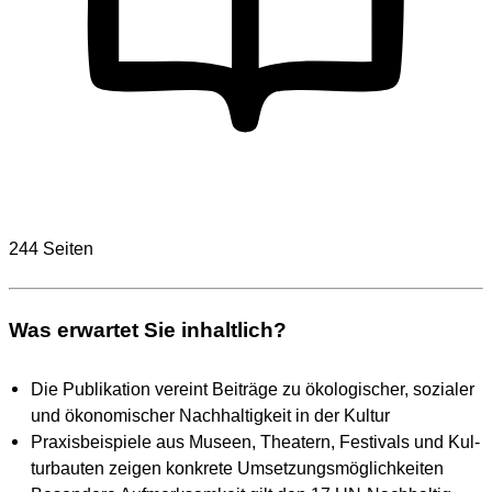
244 Seiten
Was erwartet Sie inhaltlich?
Die Publi­ka­ti­on ver­eint Bei­trä­ge zu öko­lo­gi­scher, sozia­ler
und öko­no­mi­scher Nach­hal­tig­keit in der Kul­tur
Pra­xis­bei­spie­le aus Muse­en, Thea­tern, Fes­ti­vals und Kul­
tur­bau­ten zei­gen kon­kre­te Umset­zungs­mög­lich­kei­ten