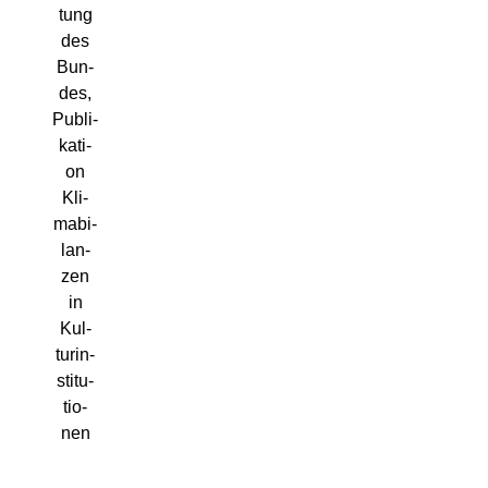
tung
des
Bun­
des,
Publi­
ka­ti­
on
Kli­
ma­bi­
lan­
zen
in
Kul­
tur­in­
sti­tu­
tio­
nen