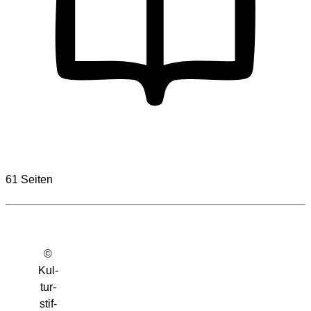
61 Seiten
©
Kul­
tur­
stif­