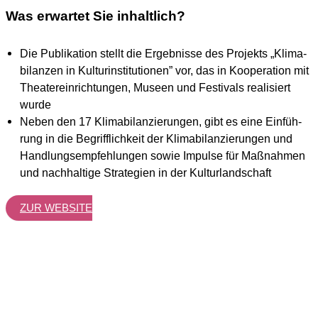
Was erwartet Sie inhaltlich?
Die Publi­ka­ti­on stellt die Ergeb­nis­se des Pro­jekts „Kli­ma­
bi­lan­zen in Kul­tur­in­sti­tu­tio­nen” vor, das in Koope­ra­ti­on mit
Thea­ter­ein­rich­tun­gen, Muse­en und Fes­ti­vals rea­li­siert
wur­de
Neben den 17 Kli­ma­bi­lan­zie­run­gen, gibt es eine Ein­füh­
rung in die Begriff­lich­keit der Kli­ma­bi­lan­zie­run­gen und
Hand­lungs­emp­feh­lun­gen sowie Impul­se für Maß­nah­men
und nach­hal­ti­ge Stra­te­gien in der Kul­tur­land­schaft
ZUR WEB­SITE