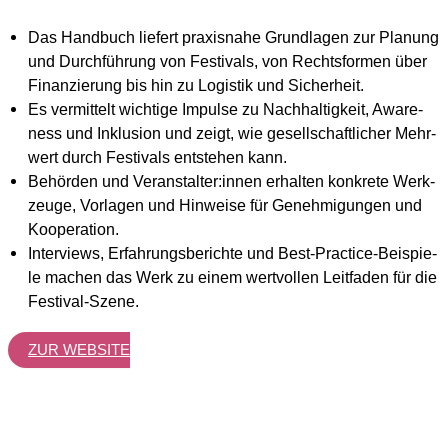
Das Hand­buch lie­fert pra­xis­na­he Grund­la­gen zur Pla­nung
und Durch­füh­rung von Fes­ti­vals, von Rechts­for­men über
Finan­zie­rung bis hin zu Logis­tik und Sicher­heit.
Es ver­mit­telt wich­ti­ge Impul­se zu Nach­hal­tig­keit, Awa­re­
ness und Inklu­si­on und zeigt, wie gesell­schaft­li­cher Mehr­
wert durch Fes­ti­vals ent­ste­hen kann.
Behör­den und Veranstalter:innen erhal­ten kon­kre­te Werk­
zeu­ge, Vor­la­gen und Hin­wei­se für Geneh­mi­gun­gen und
Koope­ra­ti­on.
Inter­views, Erfah­rungs­be­rich­te und Best-Prac­ti­ce-Bei­spie­
le machen das Werk zu einem wert­vol­len Leit­fa­den für die
Fes­ti­val-Sze­ne.
ZUR WEB­SITE