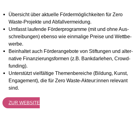
Über­sicht über aktu­el­le För­der­mög­lich­kei­ten für Zero
Was­te-Pro­jek­te und Abfall­ver­mei­dung.
Umfasst lau­fen­de För­der­pro­gram­me (mit und ohne Aus­
schrei­bun­gen) eben­so wie ein­ma­li­ge Prei­se und Wett­be­
wer­be.
Beinhal­tet auch För­der­an­ge­bo­te von Stif­tun­gen und alter­
na­ti­ve Finan­zie­rungs­for­men (z.B. Bank­dar­le­hen, Crowd­
fun­ding).
Unter­stützt viel­fäl­ti­ge The­men­be­rei­che (Bil­dung, Kunst,
Enga­ge­ment), die für Zero Waste-Akteur:innen rele­vant
sind.
ZUR WEB­SITE