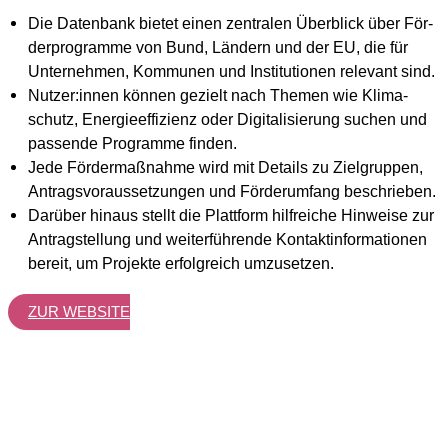
Die Daten­bank bie­tet einen zen­tra­len Über­blick über För­
der­pro­gram­me von Bund, Län­dern und der EU, die für
Unter­neh­men, Kom­mu­nen und Insti­tu­tio­nen rele­vant sind.
Nutzer:innen kön­nen gezielt nach The­men wie Kli­ma­
schutz, Ener­gie­ef­fi­zi­enz oder Digi­ta­li­sie­rung suchen und
pas­sen­de Pro­gram­me fin­den.
Jede För­der­maß­nah­me wird mit Details zu Ziel­grup­pen,
Antrags­vor­aus­set­zun­gen und För­der­um­fang beschrie­ben.
Dar­über hin­aus stellt die Platt­form hilf­rei­che Hin­wei­se zur
Antrag­stel­lung und wei­ter­füh­ren­de Kon­takt­in­for­ma­tio­nen
bereit, um Pro­jek­te erfolg­reich umzu­set­zen.
ZUR WEB­SITE