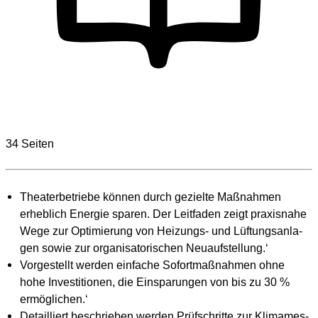
34 Seiten
Thea­ter­be­trie­be kön­nen durch geziel­te Maß­nah­men
erheb­lich Ener­gie spa­ren. Der Leit­fa­den zeigt pra­xis­na­he
Wege zur Opti­mie­rung von Hei­zungs- und Lüf­tungs­an­la­
gen sowie zur orga­ni­sa­to­ri­schen Neu­auf­stel­lung.‘
Vor­ge­stellt wer­den ein­fa­che Sofort­maß­nah­men ohne
hohe Inves­ti­tio­nen, die Ein­spa­run­gen von bis zu 30 %
ermög­li­chen.‘
Detail­liert beschrie­ben wer­den Prüf­schrit­te zur Kli­mam­es­