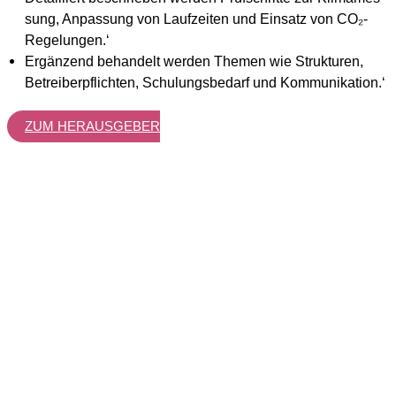
sung, Anpas­sung von Lauf­zei­ten und Ein­satz von CO₂-
Rege­lun­gen.‘
Ergän­zend behan­delt wer­den The­men wie Struk­tu­ren,
Betrei­ber­pflich­ten, Schu­lungs­be­darf und Kom­mu­ni­ka­ti­on.‘
ZUM HER­AUS­GE­BER