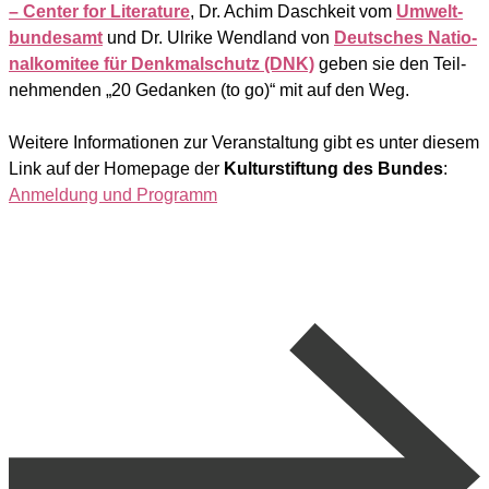
– Cen­ter for Lite­ra­tu­re
, Dr. Achim Dasch­keit vom
Umwelt­
bun­des­amt
und Dr. Ulri­ke Wend­land von
Deut­sches Natio­
nal­ko­mi­tee für Denk­mal­schutz (DNK)
geben sie den Teil­
neh­men­den „20 Gedan­ken (to go)“ mit auf den Weg.
Wei­te­re Infor­ma­tio­nen zur Ver­an­stal­tung gibt es unter die­sem
Link auf der Home­page der
Kul­tur­stif­tung des Bun­des
:
Anmel­dung und Pro­gramm