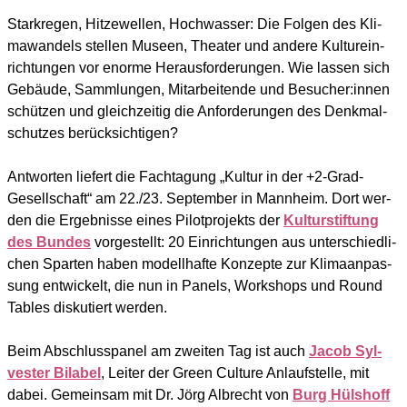
Stark­re­gen, Hit­ze­wel­len, Hoch­was­ser: Die Fol­gen des Kli­
ma­wan­dels stel­len Muse­en, Thea­ter und ande­re Kul­tur­ein­
rich­tun­gen vor enor­me Her­aus­for­de­run­gen. Wie las­sen sich
Gebäu­de, Samm­lun­gen, Mit­ar­bei­ten­de und Besucher:innen
schüt­zen und gleich­zei­tig die Anfor­de­run­gen des Denk­mal­
schut­zes berück­sich­ti­gen?
Ant­wor­ten lie­fert die Fach­ta­gung „Kul­tur in der +2‑Grad-
Gesell­schaft“ am 22./23. Sep­tem­ber in Mann­heim. Dort wer­
den die Ergeb­nis­se eines Pilot­pro­jekts der
Kul­tur­stif­tung
des Bun­des
vor­ge­stellt: 20 Ein­rich­tun­gen aus unter­schied­li­
chen Spar­ten haben modell­haf­te Kon­zep­te zur Kli­ma­an­pas­
sung ent­wi­ckelt, die nun in Panels, Work­shops und Round
Tables dis­ku­tiert wer­den.
Beim Abschluss­pa­nel am zwei­ten Tag ist auch
Jacob Syl­
ves­ter Bila­bel
, Lei­ter der Green Cul­tu­re Anlauf­stel­le, mit
dabei. Gemein­sam mit Dr. Jörg Albrecht von
Burg Hüls­hoff