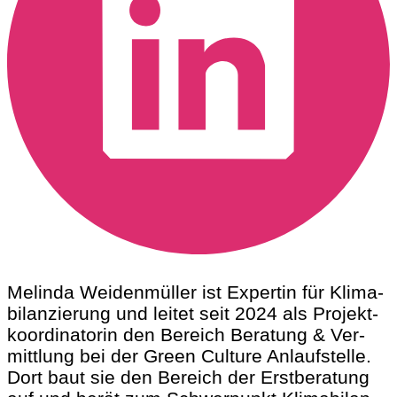
Melin­da Wei­den­mül­ler ist Exper­tin für Kli­ma­
bi­lan­zie­rung und lei­tet seit 2024 als Pro­jekt­
ko­or­di­na­to­rin den Bereich Bera­tung & Ver­
mitt­lung bei der Green Cul­tu­re Anlauf­stel­le.
Dort baut sie den Bereich der Erst­be­ra­tung