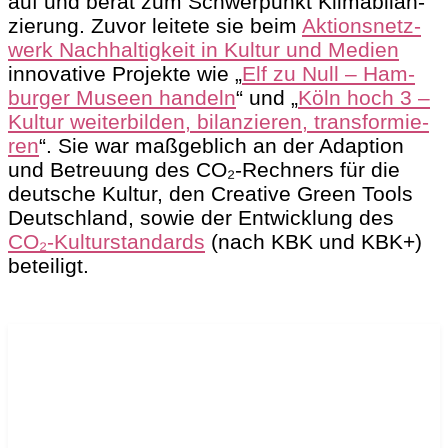
auf und berät zum Schwer­punkt Kli­ma­bi­lan­
zie­rung. Zuvor lei­te­te sie beim
Akti­ons­netz­
werk Nach­hal­tig­keit in Kul­tur und Medi­en
inno­va­ti­ve Pro­jek­te wie „
Elf zu Null – Ham­
bur­ger Muse­en han­deln
“ und „
Köln hoch 3 –
Kul­tur wei­ter­bil­den, bilan­zie­ren, trans­for­mie­
ren
“. Sie war maß­geb­lich an der Adap­ti­on
und Betreu­ung des CO₂-Rech­ners für die
deut­sche Kul­tur, den Crea­ti­ve Green Tools
Deutsch­land, sowie der Ent­wick­lung des
CO₂-Kul­tur­stan­dards
(nach KBK und KBK+)
betei­ligt.