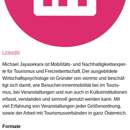
LinkedIn
Micha­el Jaya­se­ka­ra ist Mobi­li­täts- und Nach­hal­tig­keits­exper­
te für Tou­ris­mus und Frei­zeit­wirt­schaft. Der aus­ge­bil­de­te
Wirt­schafts­psy­cho­lo­ge ist Grün­der von vion­mo und beschäf­
tigt sich damit, wie Besucher:innenmobilität bei im Tou­ris­
mus, bei Ver­an­stal­tun­gen und nun auch in Kul­tur­in­sti­tu­tio­nen
erfasst, ver­stan­den und sinn­voll genutzt wer­den kann. Mit
viel Erfah­rung von Ver­an­stal­tun­gen jeder Grö­ßen­ord­nung,
sowie der Arbeit mit Tou­ris­mus­ver­bän­den in ganz Öster­reich.
Formate