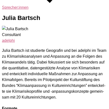
Sprecher:innen
Julia Bartsch
Consultant
adelphi
Julia Bartsch ist stu­dier­te Geo­gra­fin und bei adel­phi im Team
zu Kli­ma­ri­si­ko­ana­ly­sen und Anpas­sung an die Fol­gen des
Kli­ma­wan­dels tätig. Dabei fokus­siert sie sich beson­ders auf
die quan­ti­ta­ti­ve, daten­ge­stütz­te Ana­ly­se von Kli­ma­ri­si­ken
und ent­wi­ckelt indi­vi­du­el­le Maß­nah­men zur Anpas­sung an
Kli­ma­fol­gen. Bereits im Pilot­pro­jekt der Kul­tur­stif­tung des
Bun­des “Kli­ma­an­pas­sung in Kul­tur­ein­rich­tun­gen” ent­wi­ckel­
te sie Kli­ma­ri­si­ko­pro­fi­le und ‑anpas­sungs­kon­zep­te gemein­
sam mit 20 Kul­tur­ein­rich­tun­gen.
Formate