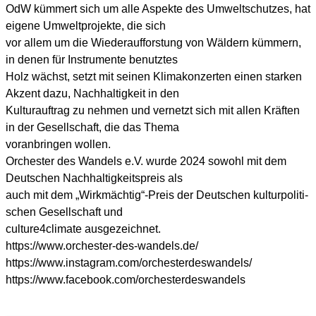
OdW küm­mert sich um alle Aspek­te des Umwelt­schut­zes, hat
eige­ne Umwelt­pro­jek­te, die sich
vor allem um die Wie­der­auf­fors­tung von Wäl­dern küm­mern,
in denen für Instru­men­te benutz­tes
Holz wächst, setzt mit sei­nen Kli­ma­kon­zer­ten einen star­ken
Akzent dazu, Nach­hal­tig­keit in den
Kul­tur­auf­trag zu neh­men und ver­netzt sich mit allen Kräf­ten
in der Gesell­schaft, die das The­ma
vor­an­brin­gen wol­len.
Orches­ter des Wan­dels e.V. wur­de 2024 sowohl mit dem
Deut­schen Nach­hal­tig­keits­preis als
auch mit dem „Wirkmächtig“-Preis der Deut­schen kul­tur­po­li­ti­
schen Gesell­schaft und
culture4climate aus­ge­zeich­net.
https://www.orchester-des-wandels.de/
https://www.instagram.com/orchesterdeswandels/
https://www.facebook.com/orchesterdeswandels