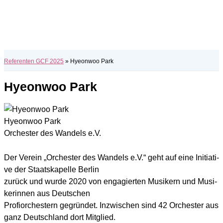
Referenten GCF 2025
»
Hyeonwoo Park
Hyeonwoo Park
Hyeonwoo Park
Orchester des Wandels e.V.
Der Ver­ein „Orches­ter des Wan­dels e.V.“ geht auf eine Initia­ti­
ve der Staats­ka­pel­le Ber­lin
zurück und wur­de 2020 von enga­gier­ten Musi­kern und Musi­
ke­rin­nen aus Deut­schen
Pro­fi­or­ches­tern gegrün­det. Inzwi­schen sind 42 Orches­ter aus
ganz Deutsch­land dort Mit­glied.