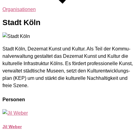
Organisationen
Stadt Köln
Stadt Köln, Dezer­nat Kunst und Kul­tur. Als Teil der Kom­mu­
nal­ver­wal­tung gestal­tet das Dezer­nat Kunst und Kul­tur die
kul­tu­rel­le Infra­struk­tur Kölns. Es för­dert pro­fes­sio­nel­le Kunst,
ver­wal­tet städ­ti­sche Muse­en, setzt den Kul­tur­ent­wick­lungs­
plan (KEP) um und stärkt die kul­tu­rel­le Nach­hal­tig­keit und
freie Sze­ne.
Personen
Jil Weber