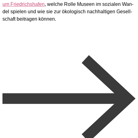
um Fried­richs­ha­fen
, wel­che Rol­le Muse­en im sozia­len Wan­
del spie­len und wie sie zur öko­lo­gisch nach­hal­ti­gen Gesell­
schaft bei­tra­gen kön­nen.