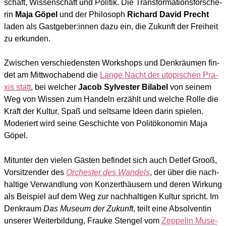
schaft, Wis­sen­schaft und Poli­tik. Die Trans­for­ma­ti­ons­for­sche­
rin
Maja Göpel
und der Phi­lo­soph
Richard David Precht
laden als Gastgeber:innen dazu ein, die Zukunft der Frei­heit
zu erkun­den.
Zwi­schen ver­schie­dens­ten Work­shops und Denk­räu­men fin­
det am Mitt­woch­abend die
Lan­ge Nacht der uto­pi­schen Pra­
xis statt
, bei wel­cher
Jacob Syl­ves­ter Bila­bel
von sei­nem
Weg von Wis­sen zum Han­deln erzählt und wel­che Rol­le die
Kraft der Kul­tur, Spaß und selt­sa­me Ideen dar­in spie­len.
Mode­riert wird sei­ne Geschich­te von Polit­öko­no­min Maja
Göpel.
Mit­un­ter den vie­len Gäs­ten befin­det sich auch Det­lef Grooß,
Vor­sit­zen­der des
Orches­ter des Wan­dels
, der über die nach­
hal­ti­ge Ver­wand­lung von Kon­zert­häu­sern und deren Wir­kung
als Bei­spiel auf dem Weg zur nach­hal­ti­gen Kul­tur spricht. Im
Denk­raum
Das Muse­um der Zukunft
, teilt eine Absol­ven­tin
unse­rer Wei­ter­bil­dung, Frau­ke Sten­gel vom
Zep­pe­lin Muse­