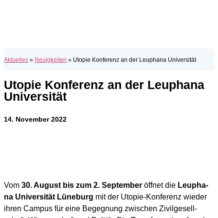
Aktuelles
»
Neuigkeiten
»
Utopie Konferenz an der Leuphana Universität
Utopie Konferenz an der Leuphana
Universität
14. November 2022
Vom
30. August bis zum 2. Sep­tem­ber
öff­net die
Leu­pha­
na Uni­ver­si­tät Lüne­burg
mit der Uto­pie-Kon­fe­renz wie­der
ihren Cam­pus für eine Begeg­nung zwi­schen Zivil­ge­sell­