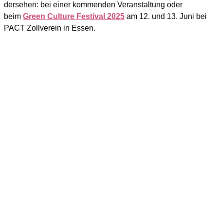
der­se­hen: bei einer kom­men­den Ver­an­stal­tung oder
beim
Green Cul­tu­re Fes­ti­val 2025
am 12. und 13. Juni bei
PACT Zoll­ver­ein in Essen.