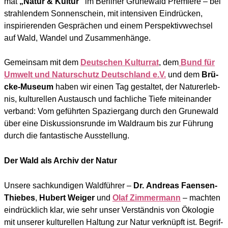
mat
„Natur & Kul­tur“
im Ber­li­ner Gru­ne­wald Pre­mie­re – bei
strah­len­dem Son­nen­schein, mit inten­si­ven Ein­drü­cken,
inspi­rie­ren­den Gesprä­chen und einem Per­spek­tiv­wech­sel
auf Wald, Wan­del und Zusam­men­hän­ge.
Gemein­sam mit dem
Deut­schen Kul­tur­rat
, dem
Bund für
Umwelt und Natur­schutz Deutsch­land e.V.
und dem
Brü­
cke-Muse­um
haben wir einen Tag gestal­tet, der Natur­er­leb­
nis, kul­tu­rel­len Aus­tausch und fach­li­che Tie­fe mit­ein­an­der
ver­band: Vom geführ­ten Spa­zier­gang durch den Gru­ne­wald
über eine Dis­kus­si­ons­run­de im Wald­raum bis zur Füh­rung
durch die fan­tas­ti­sche Aus­stel­lung.
Der Wald als Archiv der Natur
Unse­re sach­kun­di­gen Wald­füh­rer –
Dr.
Andre­as Faen­sen-
Thie­bes
,
Hubert Wei­ger
und
Olaf Zim­mer­mann
– mach­ten
ein­drück­lich klar, wie sehr unser Ver­ständ­nis von Öko­lo­gie
mit unse­rer kul­tu­rel­len Hal­tung zur Natur ver­knüpft ist. Begrif­