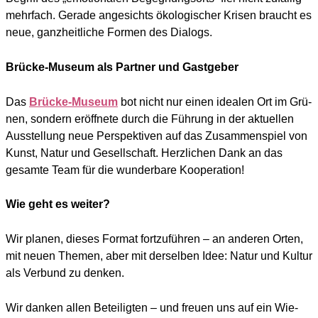
mehr­fach. Gera­de ange­sichts öko­lo­gi­scher Kri­sen braucht es
neue, ganz­heit­li­che For­men des Dia­logs.
Brücke-Museum als Partner und Gastgeber
Das
Brü­cke-Muse­um
bot nicht nur einen idea­len Ort im Grü­
nen, son­dern eröff­ne­te durch die Füh­rung in der aktu­el­len
Aus­stel­lung neue Per­spek­ti­ven auf das Zusam­men­spiel von
Kunst, Natur und Gesell­schaft. Herz­li­chen Dank an das
gesam­te Team für die wun­der­ba­re Koope­ra­ti­on!
Wie geht es weiter?
Wir pla­nen, die­ses For­mat fort­zu­füh­ren – an ande­ren Orten,
mit neu­en The­men, aber mit der­sel­ben Idee: Natur und Kul­tur
als Ver­bund zu den­ken.
Wir dan­ken allen Betei­lig­ten – und freu­en uns auf ein Wie­