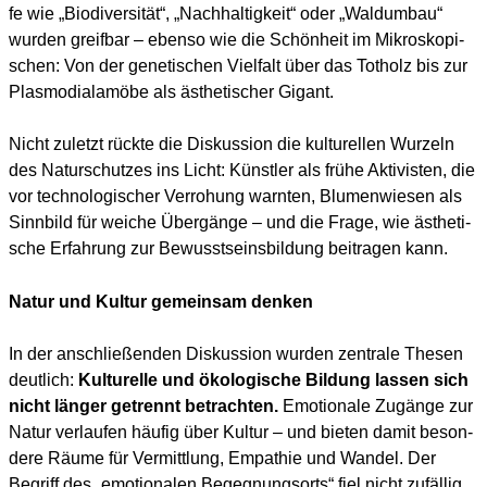
fe wie „Bio­di­ver­si­tät“, „Nach­hal­tig­keit“ oder „Wald­um­bau“
wur­den greif­bar – eben­so wie die Schön­heit im Mikro­sko­pi­
schen: Von der gene­ti­schen Viel­falt über das Tot­holz bis zur
Plas­mo­di­al­amö­be als ästhe­ti­scher Gigant.
Nicht zuletzt rück­te die Dis­kus­si­on die kul­tu­rel­len Wur­zeln
des Natur­schut­zes ins Licht: Künst­ler als frü­he Akti­vis­ten, die
vor tech­no­lo­gi­scher Ver­ro­hung warn­ten, Blu­men­wie­sen als
Sinn­bild für wei­che Über­gän­ge – und die Fra­ge, wie ästhe­ti­
sche Erfah­rung zur Bewusst­seins­bil­dung bei­tra­gen kann.
Natur und Kultur gemeinsam denken
In der anschlie­ßen­den Dis­kus­si­on wur­den zen­tra­le The­sen
deut­lich:
Kul­tu­rel­le und öko­lo­gi­sche Bil­dung las­sen sich
nicht län­ger getrennt betrach­ten.
Emo­tio­na­le Zugän­ge zur
Natur ver­lau­fen häu­fig über Kul­tur – und bie­ten damit beson­
de­re Räu­me für Ver­mitt­lung, Empa­thie und Wan­del. Der
Begriff des „emo­tio­na­len Begeg­nungs­orts“ fiel nicht zufäl­lig