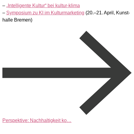
–
„Intel­li­gen­te Kul­tur“ bei kul­tur-kli­ma
–
Sym­po­si­um zu KI im Kul­tur­mar­ke­ting
(20.–21. April, Kunst­
hal­le Bre­men)
Perspektive: Nachhaltigkeit ko…