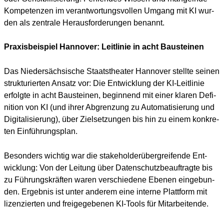
Kom­pe­ten­zen im ver­ant­wor­tungs­vol­len Umgang mit KI wur­
den als zen­tra­le Her­aus­for­de­run­gen benannt.
Praxisbeispiel Hannover: Leitlinie in acht Bausteinen
Das Nie­der­säch­si­sche Staats­thea­ter Han­no­ver stell­te sei­nen
struk­tu­rier­ten Ansatz vor: Die Ent­wick­lung der KI-Leit­li­nie
erfolg­te in acht Bau­stei­nen, begin­nend mit einer kla­ren Defi­
ni­ti­on von KI (und ihrer Abgren­zung zu Auto­ma­ti­sie­rung und
Digi­ta­li­sie­rung), über Ziel­set­zun­gen bis hin zu einem kon­kre­
ten Ein­füh­rungs­plan.
Beson­ders wich­tig war die stake­hol­der­über­grei­fen­de Ent­
wick­lung: Von der Lei­tung über Daten­schutz­be­auf­trag­te bis
zu Füh­rungs­kräf­ten waren ver­schie­de­ne Ebe­nen ein­ge­bun­
den. Ergeb­nis ist unter ande­rem eine inter­ne Platt­form mit
lizen­zier­ten und frei­ge­ge­be­nen KI-Tools für Mit­ar­bei­ten­de.