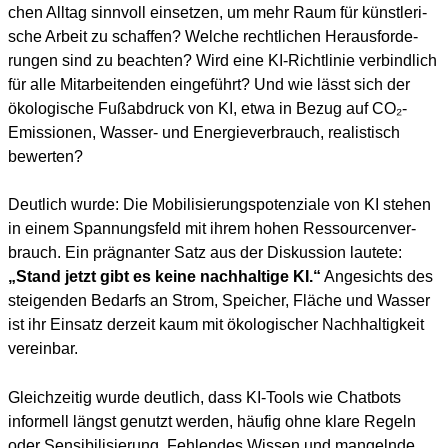
chen All­tag sinn­voll ein­set­zen, um mehr Raum für künst­le­ri­
sche Arbeit zu schaf­fen? Wel­che recht­li­chen Her­aus­for­de­
run­gen sind zu beach­ten? Wird eine KI-Richt­li­nie ver­bind­lich
für alle Mit­ar­bei­ten­den ein­ge­führt? Und wie lässt sich der
öko­lo­gi­sche Fuß­ab­druck von KI, etwa in Bezug auf CO₂-
Emis­sio­nen, Was­ser- und Ener­gie­ver­brauch, rea­lis­tisch
bewer­ten?
Deut­lich wur­de: Die Mobi­li­sie­rungs­po­ten­zia­le von KI ste­hen
in einem Span­nungs­feld mit ihrem hohen Res­sour­cen­ver­
brauch. Ein prä­gnan­ter Satz aus der Dis­kus­si­on lau­te­te:
„Stand jetzt gibt es kei­ne nach­hal­ti­ge KI.“
Ange­sichts des
stei­gen­den Bedarfs an Strom, Spei­cher, Flä­che und Was­ser
ist ihr Ein­satz der­zeit kaum mit öko­lo­gi­scher Nach­hal­tig­keit
ver­ein­bar.
Gleich­zei­tig wur­de deut­lich, dass KI-Tools wie Chat­bots
infor­mell längst genutzt wer­den, häu­fig ohne kla­re Regeln
oder Sen­si­bi­li­sie­rung. Feh­len­des Wis­sen und man­geln­de