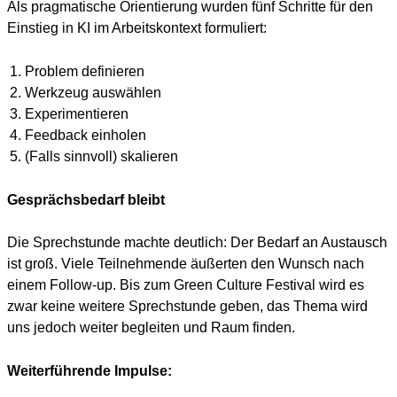
Als prag­ma­ti­sche Ori­en­tie­rung wur­den fünf Schrit­te für den
Ein­stieg in KI im Arbeits­kon­text for­mu­liert:
Pro­blem defi­nie­ren
Werk­zeug aus­wäh­len
Expe­ri­men­tie­ren
Feed­back ein­ho­len
(Falls sinn­voll) ska­lie­ren
Gesprächsbedarf bleibt
Die Sprech­stun­de mach­te deut­lich: Der Bedarf an Aus­tausch
ist groß. Vie­le Teil­neh­men­de äußer­ten den Wunsch nach
einem Fol­low-up. Bis zum Green Cul­tu­re Fes­ti­val wird es
zwar kei­ne wei­te­re Sprech­stun­de geben, das The­ma wird
uns jedoch wei­ter beglei­ten und Raum fin­den.
Weiterführende Impulse: