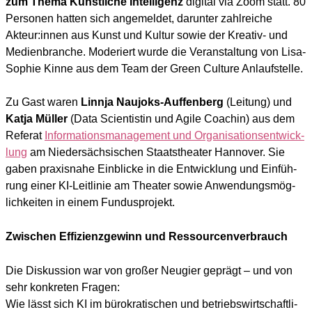
zum The­ma Künst­li­che Intel­li­genz
digi­tal via Zoom statt. 80
Per­so­nen hat­ten sich ange­mel­det, dar­un­ter zahl­rei­che
Akteur:innen aus Kunst und Kul­tur sowie der Krea­tiv- und
Medi­en­bran­che. Mode­riert wur­de die Ver­an­stal­tung von Lisa-
Sophie Kin­ne aus dem Team der Green Cul­tu­re Anlauf­stel­le.
Zu Gast waren
Linn­ja Nau­joks-Auf­fen­berg
(Lei­tung) und
Kat­ja Mül­ler
(Data Sci­en­tis­tin und Agi­le Coa­chin) aus dem
Refe­rat
Infor­ma­ti­ons­ma­nage­ment und Orga­ni­sa­ti­ons­ent­wick­
lung
am Nie­der­säch­si­schen Staats­thea­ter Han­no­ver. Sie
gaben pra­xis­na­he Ein­bli­cke in die Ent­wick­lung und Ein­füh­
rung einer KI-Leit­li­nie am Thea­ter sowie Anwen­dungs­mög­
lich­kei­ten in einem Fun­dus­pro­jekt.
Zwischen Effizienzgewinn und Ressourcenverbrauch
Die Dis­kus­si­on war von gro­ßer Neu­gier geprägt – und von
sehr kon­kre­ten Fra­gen:
Wie lässt sich KI im büro­kra­ti­schen und betriebs­wirt­schaft­li­