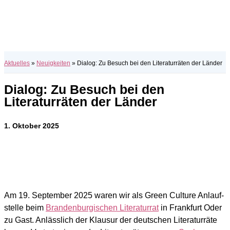
Aktuelles
»
Neuigkeiten
»
Dialog: Zu Besuch bei den Literaturräten der Länder
Dialog: Zu Besuch bei den
Literaturräten der Länder
1. Oktober 2025
Am 19. Sep­tem­ber 2025 waren wir als Green Cul­tu­re Anlauf­
stel­le beim
Bran­den­bur­gi­schen Lite­ra­tur­rat
in Frank­furt Oder
zu Gast. Anläss­lich der Klau­sur der deut­schen Lite­ra­tur­rä­te