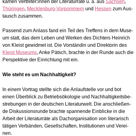
kamen Vertreter:innen der Lite­ra­tur­rä­te u. a. aus
Sach­sen
,
Thü­rin­gen
,
Meck­len­burg-Vor­pom­mern
und
Hes­sen
zum Aus­
tausch zusam­men.
Pas­send zum Anlass fand ein Teil des Tref­fens in dem Muse­
um statt, das dem Leben und Wer­ken des Dich­ters Hein­rich
von Kleist gewid­met ist. Die Vor­stän­din und Direk­to­rin des
Kleist Muse­ums
, Anke Pät­sch, brach­te in der Run­de auch die
Per­spek­ti­ve der Ein­rich­tung mit ein.
Wie steht es um Nachhaltigkeit?
In einem Vor­trag stell­te sich die Anlauf­stel­le vor und bot
einen Über­blick zu Betriebs­öko­lo­gie und Nach­hal­tig­keits­be­
stre­bun­gen in der deut­schen Lite­ra­tur­welt. Die anschlie­ßen­
de Dis­kus­si­ons­run­de brach­te span­nen­de Ein­bli­cke in die
Arbeit der Lite­ra­tur­rä­te als Dach­or­ga­ni­sa­ti­on von lite­ra­risch
täti­gen Ver­bän­den, Gesell­schaf­ten, Insti­tu­tio­nen und Ver­ei­
nen.