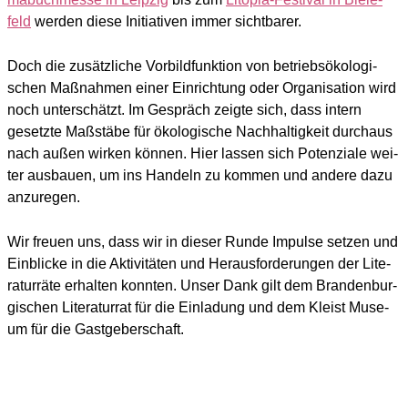
feld
wer­den die­se Initia­ti­ven immer sicht­ba­rer.
Doch die zusätz­li­che Vor­bild­funk­ti­on von betriebs­öko­lo­gi­
schen Maß­nah­men einer Ein­rich­tung oder Orga­ni­sa­ti­on wird
noch unter­schätzt. Im Gespräch zeig­te sich, dass intern
gesetz­te Maß­stä­be für öko­lo­gi­sche Nach­hal­tig­keit durch­aus
nach außen wir­ken kön­nen. Hier las­sen sich Poten­zia­le wei­
ter aus­bau­en, um ins Han­deln zu kom­men und ande­re dazu
anzu­re­gen.
Wir freu­en uns, dass wir in die­ser Run­de Impul­se set­zen und
Ein­bli­cke in die Akti­vi­tä­ten und Her­aus­for­de­run­gen der Lite­
ra­tur­rä­te erhal­ten konn­ten. Unser Dank gilt dem Bran­den­bur­
gi­schen Lite­ra­tur­rat für die Ein­la­dung und dem Kleist Muse­
um für die Gast­ge­ber­schaft.