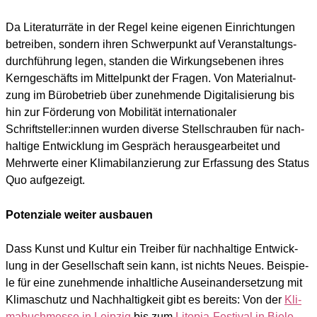
Da Lite­ra­tur­rä­te in der Regel kei­ne eige­nen Ein­rich­tun­gen
betrei­ben, son­dern ihren Schwer­punkt auf Ver­an­stal­tungs­
durch­füh­rung legen, stan­den die Wir­kungs­ebe­nen ihres
Kern­ge­schäfts im Mit­tel­punkt der Fra­gen. Von Mate­ri­al­nut­
zung im Büro­be­trieb über zuneh­men­de Digi­ta­li­sie­rung bis
hin zur För­de­rung von Mobi­li­tät inter­na­tio­na­ler
Schriftsteller:innen wur­den diver­se Stell­schrau­ben für nach­
hal­ti­ge Ent­wick­lung im Gespräch her­aus­ge­ar­bei­tet und
Mehr­wer­te einer Kli­ma­bi­lan­zie­rung zur Erfas­sung des Sta­tus
Quo auf­ge­zeigt.
Potenziale weiter ausbauen
Dass Kunst und Kul­tur ein Trei­ber für nach­hal­ti­ge Ent­wick­
lung in der Gesell­schaft sein kann, ist nichts Neu­es. Bei­spie­
le für eine zuneh­men­de inhalt­li­che Aus­ein­an­der­set­zung mit
Kli­ma­schutz und Nach­hal­tig­keit gibt es bereits: Von der
Kli­
ma­buch­mes­se in Leip­zig
bis zum
Lito­pia-Fes­ti­val in Bie­le­