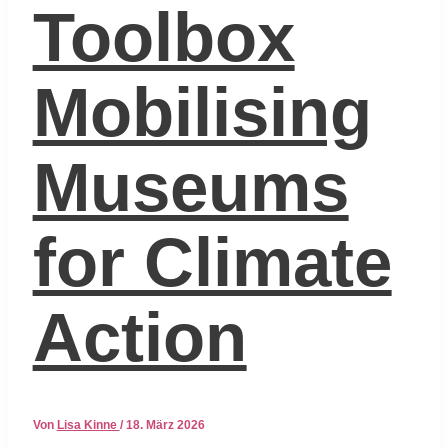
Toolbox
Mobilising
Museums
for Climate
Action
Von
Lisa Kinne
/
18. März 2026