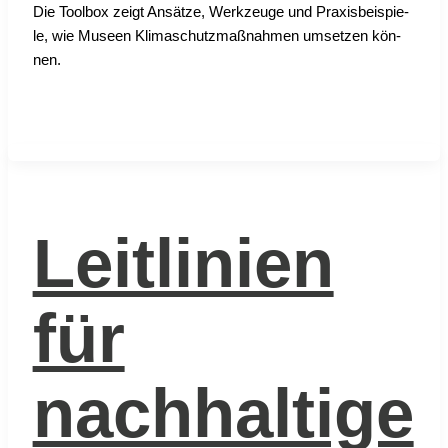
Die Tool­box zeigt Ansät­ze, Werk­zeu­ge und Pra­xis­bei­spie­
le, wie Muse­en Kli­ma­schutz­maß­nah­men umset­zen kön­
nen.
Leitlinien
für
nachhaltige