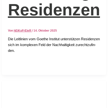
Residenzen
Von
hEiKoFrEieR
/
14. Oktober 2025
Die Leit­li­ni­en vom Goe­the Insti­tut unter­stüt­zen Resi­den­zen
sich im kom­ple­xen Feld der Nach­hal­tig­keit zurecht­zu­fin­
den.