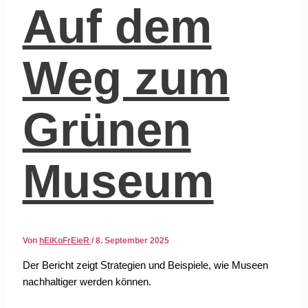
Auf dem
Weg zum
Grünen
Museum
Von
hEiKoFrEieR
/
8. September 2025
Der Bericht zeigt Stra­te­gien und Bei­spie­le, wie Muse­en
nach­hal­ti­ger wer­den kön­nen.