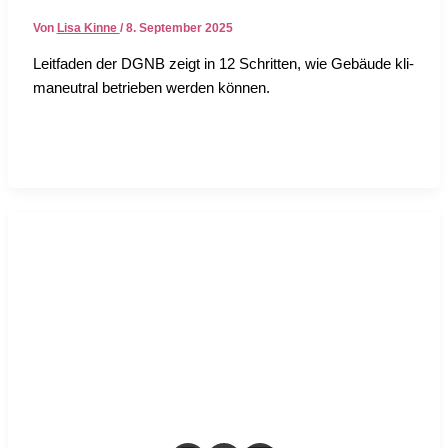
Von
Lisa Kinne
/
8. September 2025
Leit­fa­den der DGNB zeigt in 12 Schrit­ten, wie Gebäu­de kli­
ma­neu­tral betrie­ben wer­den kön­nen.