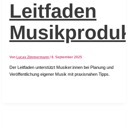
Leitfaden
Musikproduk
Von
Lucas Zimmermann
/
8. September 2025
Der Leit­fa­den unter­stützt Musiker:innen bei Pla­nung und
Ver­öf­fent­li­chung eige­ner Musik mit pra­xis­na­hen Tipps.