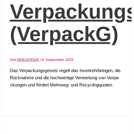
Verpackungs
(VerpackG)
Von
hEiKoFrEieR
/
8. September 2025
Das Ver­pa­ckungs­ge­setz regelt das Inver­kehr­brin­gen, die
Rück­nah­me und die hoch­wer­ti­ge Ver­wer­tung von Ver­pa­
ckun­gen und för­dert Mehr­weg- und Recy­cling­quo­ten.