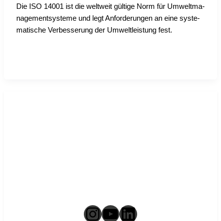
Die ISO 14001 ist die welt­weit gül­ti­ge Norm für Umwelt­ma­
nage­ment­sys­te­me und legt Anfor­de­run­gen an eine sys­te­
ma­ti­sche Ver­bes­se­rung der Umwelt­leis­tung fest.
Instagram
YouTube
LinkedIn