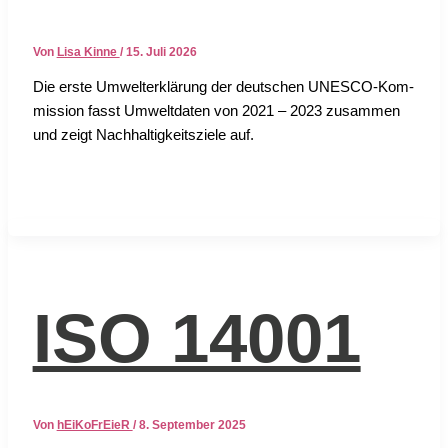
Von
Lisa Kinne
/
15. Juli 2026
Die ers­te Umwelt­er­klä­rung der deut­schen UNESCO-Kom­
mis­si­on fasst Umwelt­da­ten von 2021 – 2023 zusam­men
und zeigt Nach­hal­tig­keits­zie­le auf.
ISO 14001
Von
hEiKoFrEieR
/
8. September 2025