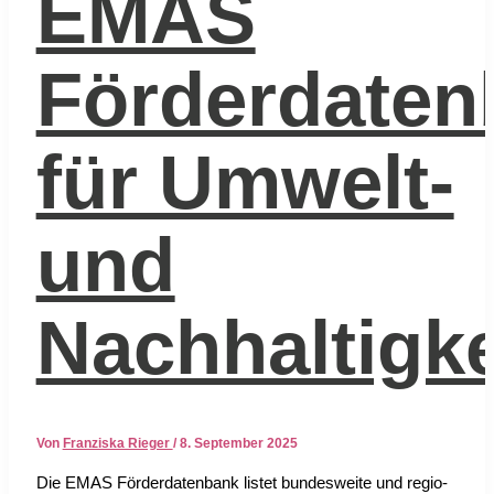
EMAS
Förderdaten
für Umwelt-
und
Nachhaltigke
Von
Franziska Rieger
/
8. September 2025
Die EMAS För­der­da­ten­bank lis­tet bun­des­wei­te und regio­