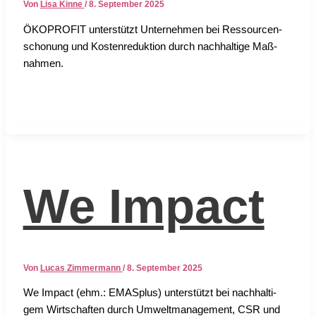
Von
Lisa Kinne
/
8. September 2025
ÖKOPROFIT unter­stützt Unter­neh­men bei Res­sour­cen­
scho­nung und Kos­ten­re­duk­ti­on durch nach­hal­ti­ge Maß­
nah­men.
We Impact
Von
Lucas Zimmermann
/
8. September 2025
We Impact (ehm.: EMAS­plus) unter­stützt bei nach­hal­ti­
gem Wirt­schaf­ten durch Umwelt­ma­nage­ment, CSR und