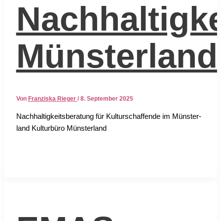
Nachhaltigk
Münsterland
Von
Franziska Rieger
/
8. September 2025
Nach­hal­tig­keits­be­ra­tung für Kul­tur­schaf­fen­de im Müns­ter­
land Kul­tur­bü­ro Müns­ter­land