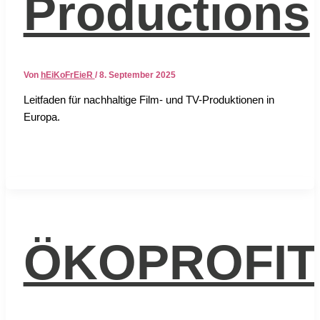
Productions
Von
hEiKoFrEieR
/
8. September 2025
Leit­fa­den für nach­hal­ti­ge Film- und TV-Pro­duk­tio­nen in
Euro­pa.
ÖKOPROFIT