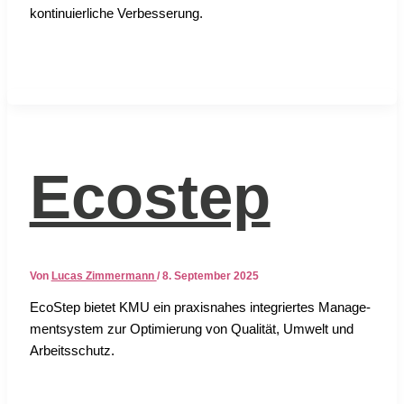
kon­ti­nu­ier­li­che Ver­bes­se­rung.
Ecostep
Von
Lucas Zimmermann
/
8. September 2025
EcoS­tep bie­tet KMU ein pra­xis­na­hes inte­grier­tes Manage­
ment­sys­tem zur Opti­mie­rung von Qua­li­tät, Umwelt und
Arbeits­schutz.