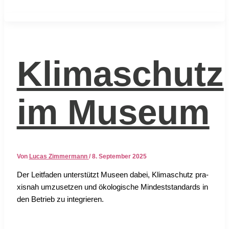
Klimaschutz
im Museum
Von
Lucas Zimmermann
/
8. September 2025
Der Leit­fa­den unter­stützt Muse­en dabei, Kli­ma­schutz pra­
xis­nah umzu­set­zen und öko­lo­gi­sche Min­dest­stan­dards in
den Betrieb zu inte­grie­ren.