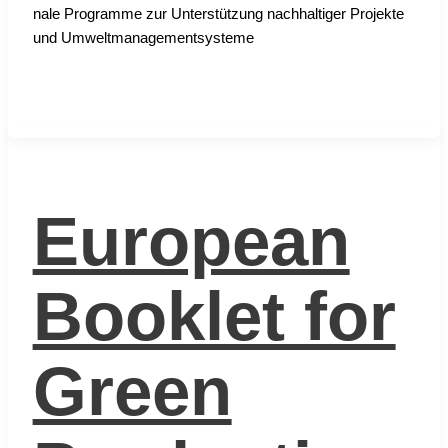
na­le Pro­gram­me zur Unter­stüt­zung nach­hal­ti­ger Pro­jek­te
und Umwelt­ma­nage­ment­sys­te­me
European
Booklet for
Green