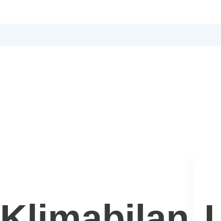
tsstudie
Klimabilanz