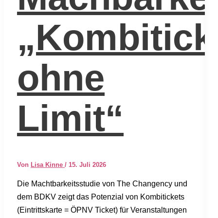
„Kombitick
ohne
Limit“
Von
Lisa Kinne
/
15. Juli 2026
Die Macht­bar­keits­stu­die von The Chan­gen­cy und
dem BDKV zeigt das Poten­zi­al von Kom­bi­ti­ckets
(Ein­tritts­kar­te = ÖPNV Ticket) für Ver­an­stal­tun­gen