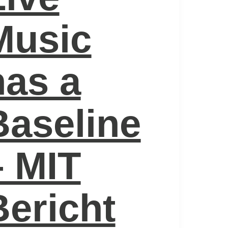
Music
has a
Baseline
– MIT
Bericht