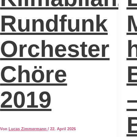
et
Rundfunk
Orchester
Chöre
2019
Von
Lucas Zimmermann
/
22. April 2026