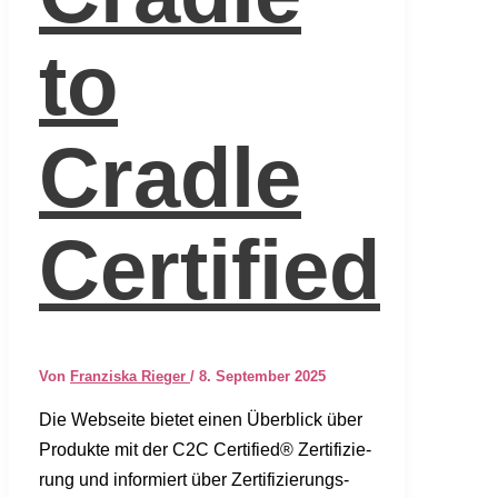
to
Cradle
Certified
Von
Franziska Rieger
/
8. September 2025
Die Web­sei­te bie­tet einen Über­blick über
Pro­duk­te mit der C2C Cer­ti­fied® Zer­ti­fi­zie­
rung und infor­miert über Zer­ti­fi­zie­rungs­