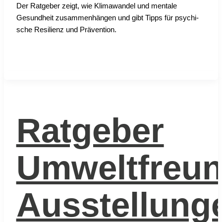
Der Rat­ge­ber zeigt, wie Kli­ma­wan­del und men­ta­le
Gesund­heit zusam­men­hän­gen und gibt Tipps für psy­chi­
sche Resi­li­enz und Prä­ven­ti­on.
Ratgeber
Umweltfreun
Ausstellung