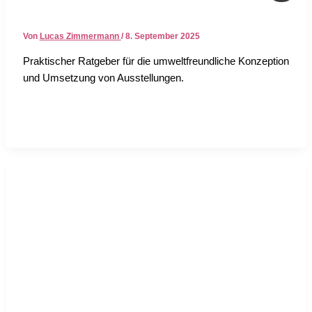
Von
Lucas Zimmermann
/
8. September 2025
Prak­ti­scher Rat­ge­ber für die umwelt­freund­li­che Kon­zep­ti­on
und Umset­zung von Aus­stel­lun­gen.