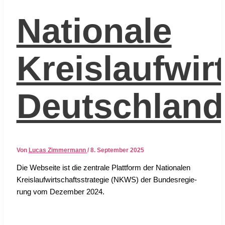
Nationale
Kreislaufwir
Deutschland
Von
Lucas Zimmermann
/
8. September 2025
Die Web­sei­te ist die zen­tra­le Platt­form der Natio­na­len
Kreis­lauf­wirt­schafts­stra­te­gie (NKWS) der Bun­des­re­gie­
rung vom Dezem­ber 2024.