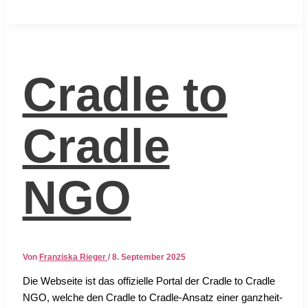
Cradle to
Cradle
NGO
Von
Franziska Rieger
/
8. September 2025
Die Web­sei­te ist das offi­zi­el­le Por­tal der Crad­le to Crad­le
NGO, wel­che den Crad­le to Crad­le-Ansatz einer ganz­heit­