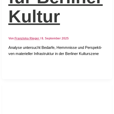
Kultur
Von
Franziska Rieger
/
8. September 2025
Ana­ly­se unter­sucht Bedar­fe, Hemm­nis­se und Per­spek­ti­
ven mate­ri­el­ler Infra­struk­tur in der Ber­li­ner Kul­tur­sze­ne