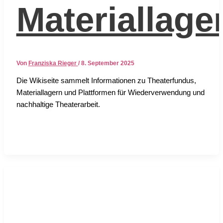
Materiallage
Von
Franziska Rieger
/
8. September 2025
Die Wiki­sei­te sam­melt Infor­ma­tio­nen zu Thea­ter­fun­dus,
Mate­ri­al­la­gern und Platt­for­men für Wie­der­ver­wen­dung und
nach­hal­ti­ge Thea­ter­ar­beit.