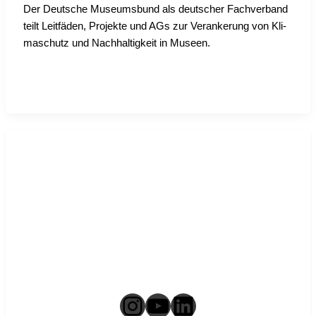
Der Deut­sche Muse­ums­bund als deut­scher Fach­ver­band
teilt Leit­fä­den, Pro­jek­te und AGs zur Ver­an­ke­rung von Kli­
ma­schutz und Nach­hal­tig­keit in Muse­en.
Instagram
YouTube
LinkedIn