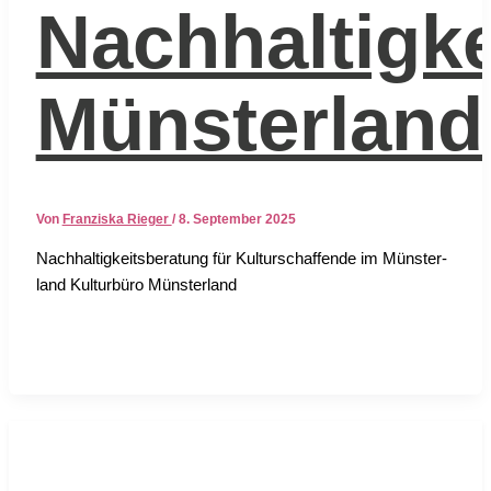
Nachhaltigk
Münsterland
Von
Franziska Rieger
/
8. September 2025
Nach­hal­tig­keits­be­ra­tung für Kul­tur­schaf­fen­de im Müns­ter­
land Kul­tur­bü­ro Müns­ter­land