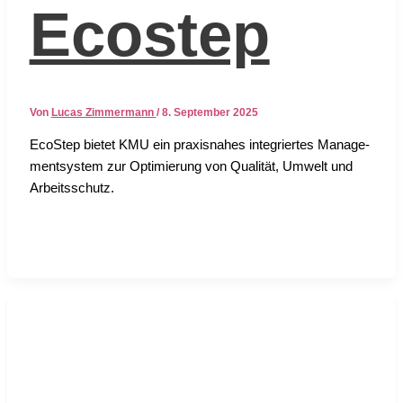
Ecostep
Von
Lucas Zimmermann
/
8. September 2025
EcoS­tep bie­tet KMU ein pra­xis­na­hes inte­grier­tes Manage­
ment­sys­tem zur Opti­mie­rung von Qua­li­tät, Umwelt und
Arbeits­schutz.