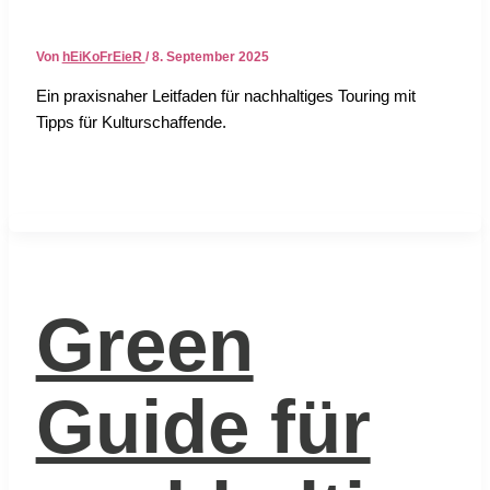
Von
hEiKoFrEieR
/
8. September 2025
Ein pra­xis­na­her Leit­fa­den für nach­hal­ti­ges Tou­ring mit
Tipps für Kul­tur­schaf­fen­de.
Green
Guide für