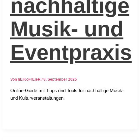
nachhaltige
Musik- und
Eventpraxis
Von
hEiKoFrEieR
/
8. September 2025
Online-Gui­de mit Tipps und Tools für nach­hal­ti­ge Musik-
und Kul­tur­ver­an­stal­tun­gen.