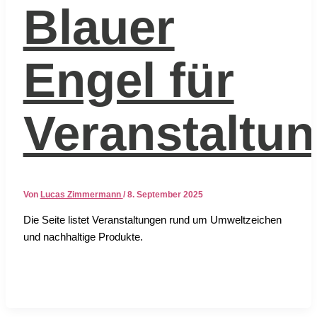
Blauer
Engel für
Veranstaltu
Von
Lucas Zimmermann
/
8. September 2025
Die Sei­te lis­tet Ver­an­stal­tun­gen rund um Umwelt­zei­chen
und nach­hal­ti­ge Pro­duk­te.