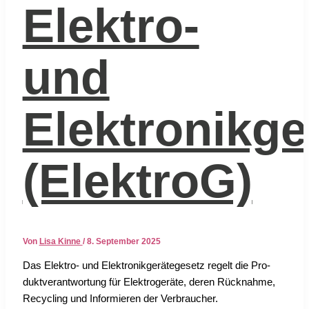
Elektro-
und
Elektronikge
(ElektroG)
Von
Lisa Kinne
/
8. September 2025
Das Elek­tro- und Elek­tronik­ge­rä­te­ge­setz regelt die Pro­
dukt­ver­ant­wor­tung für Elek­tro­ge­rä­te, deren Rück­nah­me,
Recy­cling und Infor­mie­ren der Ver­brau­cher.