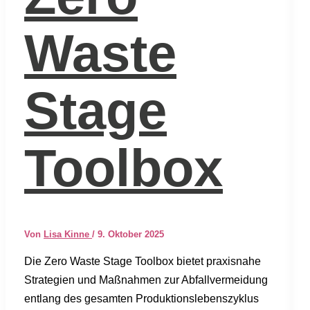
Waste
Stage
Toolbox
Von
Lisa Kinne
/
9. Oktober 2025
Die Zero Was­te Stage Tool­box bie­tet pra­xis­na­he
Stra­te­gien und Maß­nah­men zur Abfall­ver­mei­dung
ent­lang des gesam­ten Pro­duk­ti­ons­le­bens­zy­klus