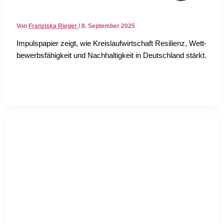
Von
Franziska Rieger
/
8. September 2025
Impuls­pa­pier zeigt, wie Kreis­lauf­wirt­schaft Resi­li­enz, Wett­
be­werbs­fä­hig­keit und Nach­hal­tig­keit in Deutsch­land stärkt.