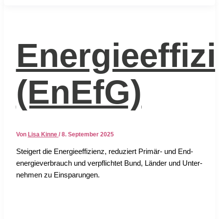
Energieeffiz
(EnEfG)
Von
Lisa Kinne
/
8. September 2025
Stei­gert die Ener­gie­ef­fi­zi­enz, redu­ziert Pri­mär- und End­
ener­gie­ver­brauch und ver­pflich­tet Bund, Län­der und Unter­
neh­men zu Ein­spa­run­gen.