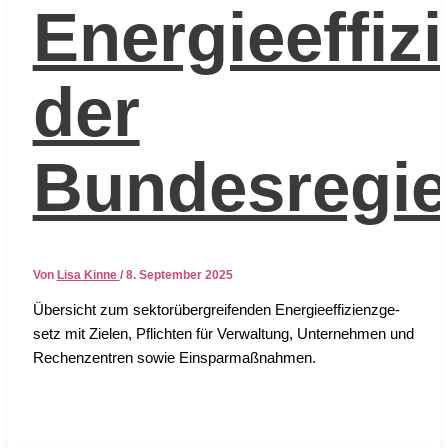
Energieeffiz
der
Bundesregi
Von
Lisa Kinne
/
8. September 2025
Über­sicht zum sek­tor­über­grei­fen­den Ener­gie­ef­fi­zi­enz­ge­
setz mit Zie­len, Pflich­ten für Ver­wal­tung, Unter­neh­men und
Rechen­zen­tren sowie Ein­spar­maß­nah­men.