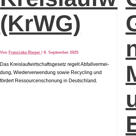
(KrWG)
Von
Franziska Rieger
/
8. September 2025
Das Kreis­lauf­wirt­schafts­ge­setz regelt Abfall­ver­mei­
dung, Wie­der­ver­wen­dung sowie Recy­cling und
för­dert Res­sour­cen­scho­nung in Deutsch­land.
e